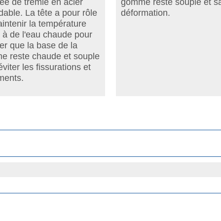
ée de trémie en acier
gomme reste souple et s
dable. La tête a pour rôle
déformation.
intenir la température
 à de l'eau chaude pour
er que la base de la
 reste chaude et souple
viter les fissurations et
ments.