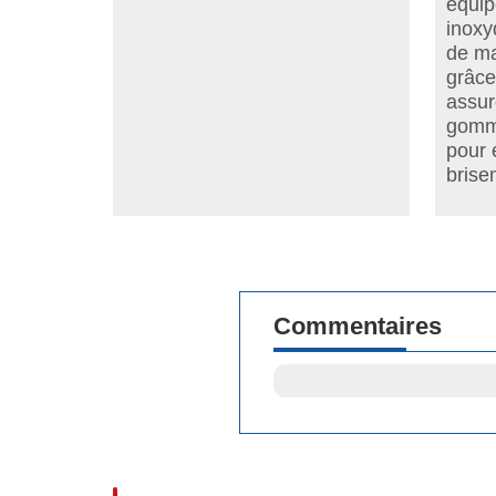
équip
inoxy
de ma
grâce
assur
gomme
pour é
brise
Commentaires