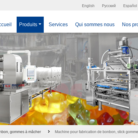
English
Русский
Español
cueil
Produits
Services
Qui sommes nous
Nos pro
bonbon, gommes à mâcher
Machine pour fabrication de bonbon, stick gomm