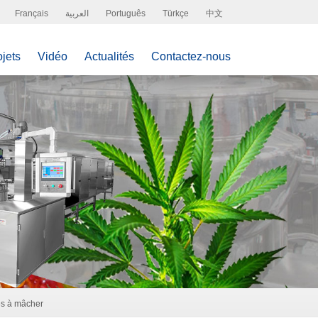
Français
العربية
Português
Türkçe
中文
jets
Vidéo
Actualités
Contactez-nous
es à mâcher