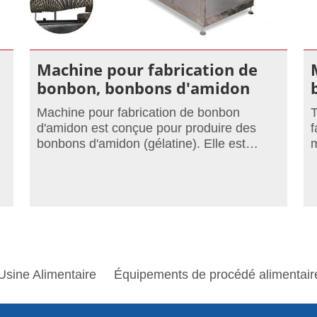
Machine pour fabrication de
bonbon, bonbons d'amidon
Machine pour fabrication de bonbon
T
d'amidon est conçue pour produire des
f
bonbons d'amidon (gélatine). Elle est
m
contrôlée via API et a une capacité
b
maximale variant entre 400 et 800kg/h.
g
sine Alimentaire
Équipements de procédé alimentair