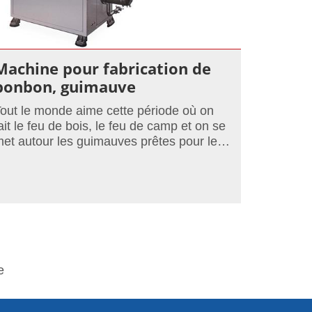
Machine pour fabrication de
bonbon, guimauve
out le monde aime cette période où on
ait le feu de bois, le feu de camp et on se
et autour les guimauves prêtes pour le
arbecue. Une sensation que l'on veut
arder, que l'on tient à répeter.
e