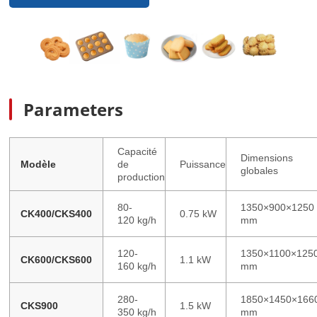
Parameters
Capacité
Dimensions
Modèle
de
Puissance
globales
production
80-
1350×900×1250
CK400/CKS400
0.75 kW
120 kg/h
mm
120-
1350×1100×125
CK600/CKS600
1.1 kW
160 kg/h
mm
280-
1850×1450×166
CKS900
1.5 kW
350 kg/h
mm