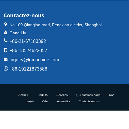
Contactez-nous
No.100 Qianqiao road, Fengxian district, Shanghai
Gang Liu
+86-21-67183392
+86-13524622057
inquiry@tgmachine.com
+86-19121873586
Accueil
Produits
Services
Qui sommes nous
Nos
projets
Vidéo
Actualités
Contactez-nous