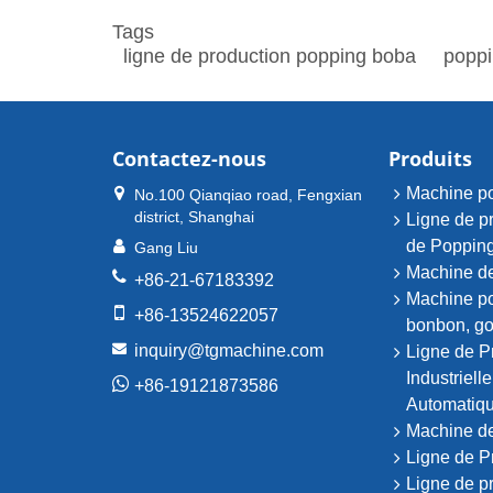
Tags
ligne de production popping boba
poppi
Contactez-nous
Produits
Machine po
No.100 Qianqiao road, Fengxian
district, Shanghai
Ligne de p
de Poppin
Gang Liu
Machine de
+86-21-67183392
Machine po
+86-13524622057
bonbon, g
inquiry@tgmachine.com
Ligne de P
Industriell
+86-19121873586
Automatiq
Machine de 
Ligne de P
Ligne de p