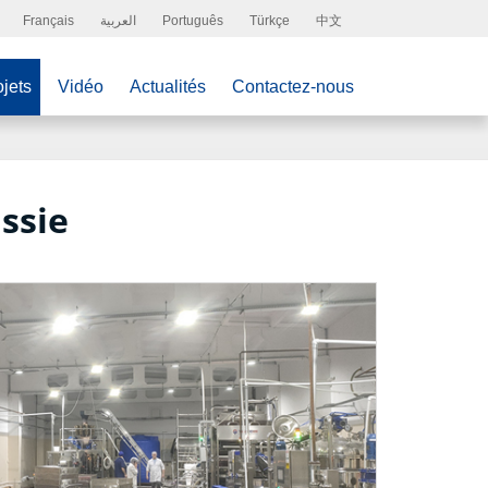
Français
العربية
Português
Türkçe
中文
jets
Vidéo
Actualités
Contactez-nous
ssie