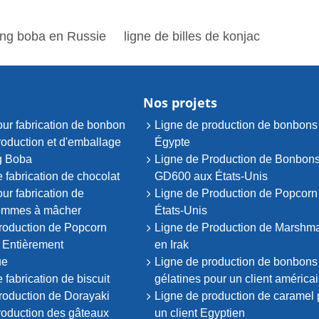
ng boba en Russie
ligne de billes de konjac
Nos projets
ur fabrication de bonbon
Ligne de production de bonbons
roduction et d'emballage
Égypte
g Boba
Ligne de Production de Bonbon
 fabrication de chocolat
GD600 aux États-Unis
ur fabrication de
Ligne de Production de Popcorn
ommes à mâcher
États-Unis
roduction de Popcorn
Ligne de Production de Marshm
e Entièrement
en Irak
ue
Ligne de production de bonbons
fabrication de biscuit
gélatines pour un client américa
roduction de Dorayaki
Ligne de production de caramel 
roduction des gâteaux
un client Egyptien