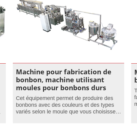
Machine pour fabrication de
bonbon, machine utilisant
moules pour bonbons durs
T
f
Cet équipement permet de produire des
m
bonbons avec des couleurs et des types
b
variés selon le moule que vous choisissez
g
incluant des bonbons à deux couleurs, des
.
bonbons spirales et des bonbons
uniformes.