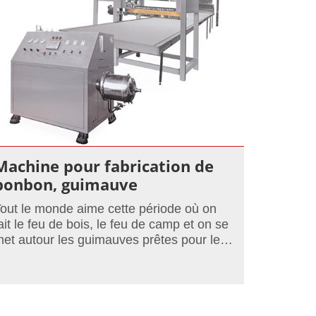
Machine pour fabrication de
bonbon, guimauve
out le monde aime cette période où on
ait le feu de bois, le feu de camp et on se
et autour les guimauves prêtes pour le
arbecue. Une sensation que l'on veut
arder, que l'on tient à répeter.