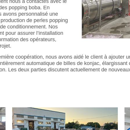
ient nous a contactés avec le
s des popping boba. En
us avons personnalisé une
 production de perles popping
ne de conditionnement. Nos
t pour assurer l’installation
formation des opérateurs,
ojet.
emière coopération, nous avons aidé le client à ajouter 
ntièrement automatique de billes de konjac, élargissan
tion. Les deux parties discutent actuellement de nouveaux