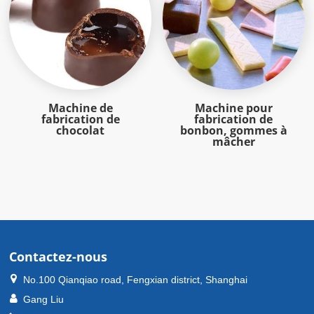
Machine de
Machine pour
fabrication de
fabrication de
chocolat
bonbon, gommes à
mâcher
Contactez-nous
No.100 Qianqiao road, Fengxian district, Shanghai
Gang Liu